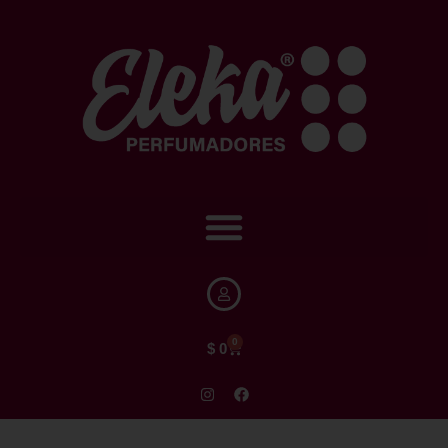
0
$
0