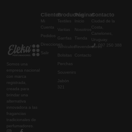
Clientes
Productos
Páginas
Contacto
Mi
Textiles
Inicio
Ciudad de la
Cuenta
Costa,
Varitas
Nosotros
Canelones,
Pedidos
Garrfas
Tienda
Uruguay.
Direcciones
097 250 388
Vehículos
Revendedores
Salir
Bolsitas
Contacto
Perchas
Somos una
empresa nacional
Souvenirs
con marca
Jabón
registrada,
321
creada para
brindar una
alternativa
innovadora a las
fragancias
tradicionales de
perfumadores.