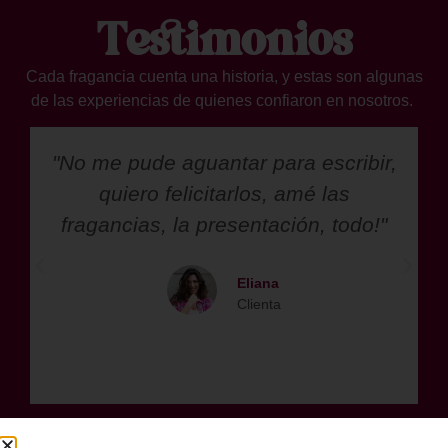
Testimonios
Cada fragancia cuenta una historia, y estas son algunas
de las experiencias de quienes confiaron en nosotros.
"No me pude aguantar para escribir,
quiero felicitarlos, amé las
fragancias, la presentación, todo!"
Eliana
Clienta