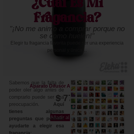
¿Cuál Es Mi
Fragancia?
"¡No me animo a comprar porque no
se como huelen!"
Elegir tu fragancia favorita puede ser una experiencia
personal y única…
Sabemos que la falta de
Aparato Difusor Análogo (Negro)
poder oler algo antes de
$
775
comprarlo puede ser una
preocupación.
Aquí
tienes algunas
Añadir al carrito
preguntas que podrían
ayudarte a elegir esa
fragancia: